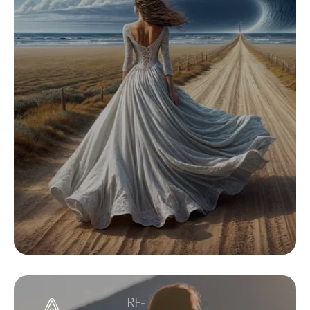
ON
RE-