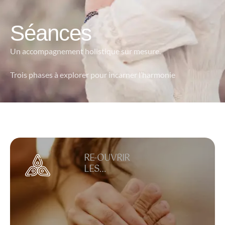
Séances
Un accompagnement holistique sur mesure.
Trois phases à explorer pour incarner l’harmonie
RE-OUVRIR
LES
STRUCTURES
DU CORPS